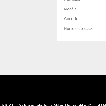
Modèle
Condition
Numéro de stock
ti S.R.L., Via Emanuele Jona, Milan, Metropolitan City of Mila