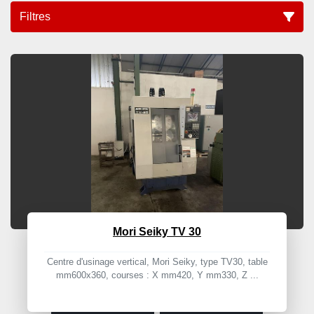
Filtres
MVC (1)
Trier par
Mori Seiky TV 30
Centre d'usinage vertical, Mori Seiky, type TV30, table
mm600x360, courses : X mm420, Y mm330, Z ...