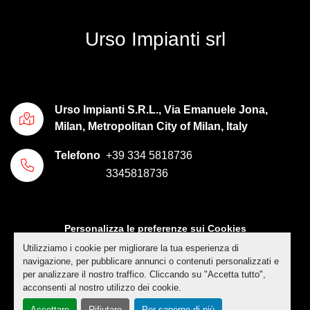
Urso Impianti srl
Urso Impianti S.R.L., Via Emanuele Jona,
Milan, Metropolitan City of Milan, Italy
Telefono
+39 334 5818736
3345818736
Personalizza le preferenze sui Cookies
Utilizziamo i cookie per migliorare la tua esperienza di
Machinio System
sito web di
Machinio
navigazione, per pubblicare annunci o contenuti personalizzati e
per analizzare il nostro traffico. Cliccando su "Accetta tutto",
acconsenti al nostro utilizzo dei cookie.
Accettare
Rifiutare
Per saperne di più