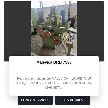
Rambaudi RAM MILL
Fraiseuse affichée, mandrin ISO50, table de 1600x500
mm, course maximale 3000, courses z500+150, ...
CONTACTEZ-NOUS
DES DÉTAILS