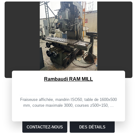
Alpa RT 450
Taper: MEULAGE TANGENTIEL Construction: ALPA
Modèle: RT 450 Code: 393.260.02 Dimension ut...
CONTACTEZ-NOUS
DES DÉTAILS