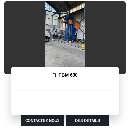
Maievica BRB 7530
Rectification tangentière MAJEVICA mod BRB 75/30
MARQUE MAJEVICA MODELE BRB 75/30 PLATEAU
MAGNÉTI...
CONTACTEZ-NOUS
DES DÉTAILS