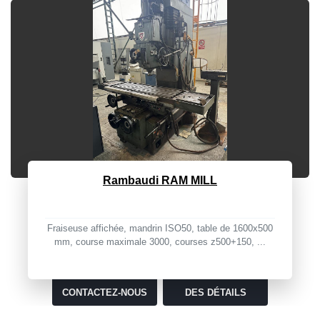
Alpa RT 450
Taper: MEULAGE TANGENTIEL Construction: ALPA
Modèle: RT 450 Code: 393.260.02 Dimension ut...
CONTACTEZ-NOUS
DES DÉTAILS