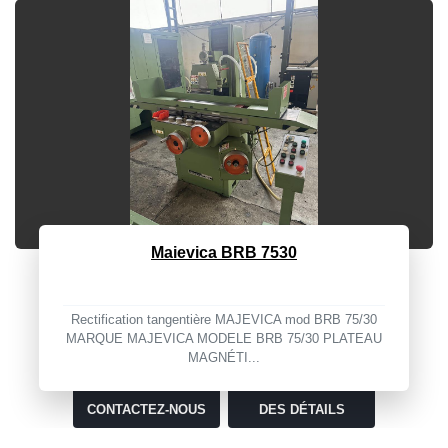
Rambaudi RAM MILL
Fraiseuse affichée, mandrin ISO50, table de 1600x500
mm, course maximale 3000, courses z500+150, ...
CONTACTEZ-NOUS
DES DÉTAILS