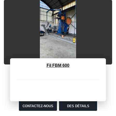
Maievica BRB 7530
Rectification tangentière MAJEVICA mod BRB 75/30
MARQUE MAJEVICA MODELE BRB 75/30 PLATEAU
MAGNÉTI...
CONTACTEZ-NOUS
DES DÉTAILS