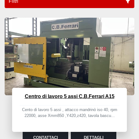
Filtri
5 assi (1)
Ordina per
Centro di lavoro 5 assi C.B.Ferrari A15
Cento di lavoro 5 assi , attacco mandrinò iso 40, rpm
22000, asse Xmm850 ,Y420,z420, tavola bascu...
CONTATTACI
DETTAGLI