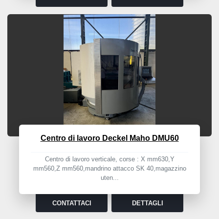
Centro di lavoro Deckel Maho DMU60
Centro di lavoro verticale, corse : X mm630,Y
mm560,Z mm560,mandrino attacco SK 40,magazzino
uten...
CONTATTACI
DETTAGLI