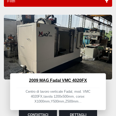
Filtri
Centri Di Lavoro -fresatrici Cnc (5)
Ordina per
2009 MAG Fadal VMC 4020FX
Centro di lavoro verticale Fadal, mod. VMC
4020FX,tavola 1200x500mm, corse:
X1000mm,Y500mm,Z500mm...
CONTATTACI
DETTAGLI