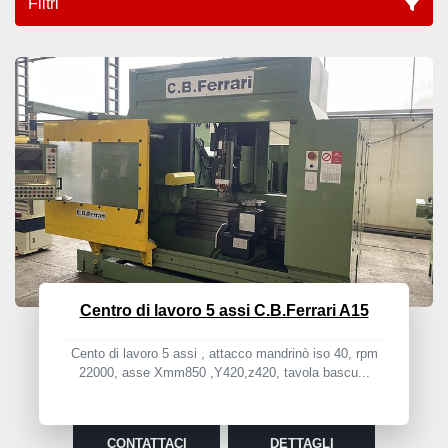
Filtri
VMC (2)
Ordina per
Centro di lavoro 5 assi C.B.Ferrari A15
Cento di lavoro 5 assi , attacco mandrinò iso 40, rpm
22000, asse Xmm850 ,Y420,z420, tavola bascu...
CONTATTACI
DETTAGLI