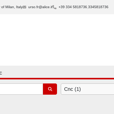
of Milan, Italy
urso.fr@alice.it
+39 334 5818736
3345818736
c
Cnc (1)