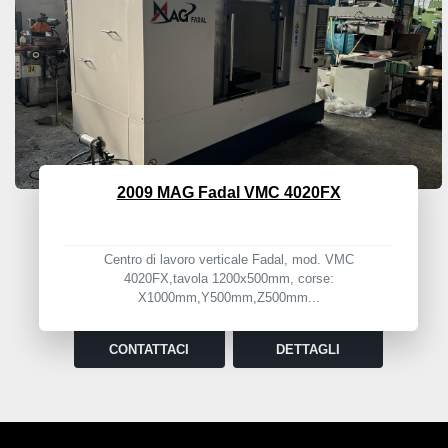
2009 MAG Fadal VMC 4020FX
Centro di lavoro verticale Fadal, mod. VMC
4020FX,tavola 1200x500mm, corse:
X1000mm,Y500mm,Z500mm...
CONTATTACI
DETTAGLI