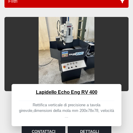
Filtri
Tutte le categorie
Ordina per
Lapidello Echo Eng RV 400
Rettifica verticale di precisione a tavola
girevole,dimensioni della mola mm 200x78x78, velocità
...
CONTATTACI
DETTAGLI